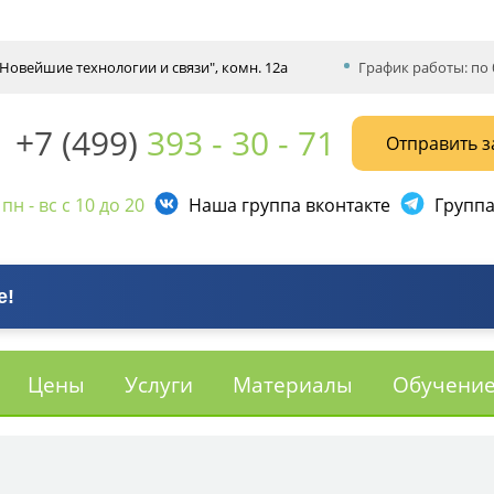
 "Новейшие технологии и связи", комн. 12а
График работы: по 
+7 (499)
393 - 30 - 71
Отправить з
:
пн - вс с 10 до 20
Наша группа вконтакте
Группа
е!
Цены
Услуги
Материалы
Обучени