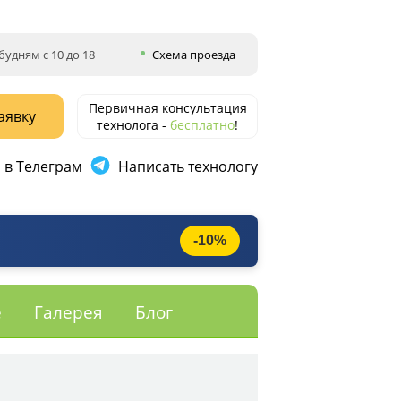
будням с 10 до 18
Схема проезда
Первичная консультация
аявку
технолога -
бесплатно
!
 в Телеграм
Написать технологу
-10%
е
Галерея
Блог