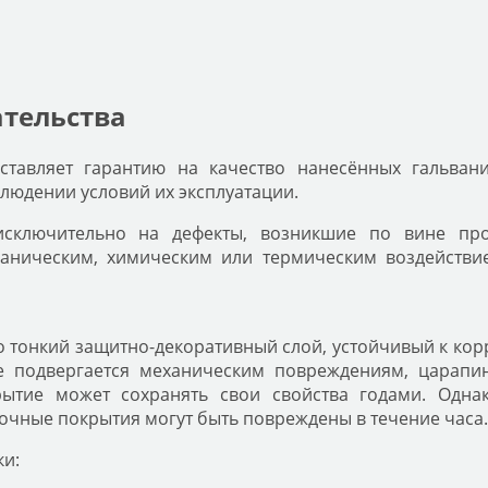
ательства
тавляет гарантию на качество нанесённых гальвани
людении условий их эксплуатации.
 исключительно на дефекты, возникшие по вине про
аническим, химическим или термическим воздействи
о тонкий защитно-декоративный слой, устойчивый к ко
не подвергается механическим повреждениям, царапи
рытие может сохранять свои свойства годами. Одна
очные покрытия могут быть повреждены в течение часа.
ки: