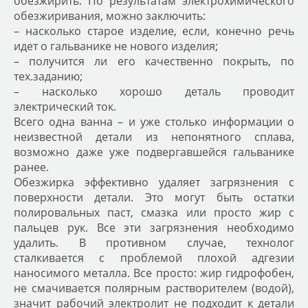
обезжирить. По результатам электрохимического
обезжиривания, можно заключить:
– насколько старое изделие, если, конечно речь
идет о гальванике не нового изделия;
– получится ли его качественно покрыть, по
тех.заданию;
– насколько хорошо деталь проводит
электрический ток.
Всего одна ванна – и уже столько информации о
неизвестной детали из непонятного сплава,
возможно даже уже подвергавшейся гальванике
ранее.
Обезжирка эффективно удаляет загрязнения с
поверхности детали. Это могут быть остатки
полировальных паст, смазка или просто жир с
пальцев рук. Все эти загрязнения необходимо
удалить. В противном случае, технолог
сталкивается с проблемой плохой адгезии
наносимого металла. Все просто: жир гидрофобен,
не смачивается полярным растворителем (водой),
значит рабочий электролит не подходит к детали