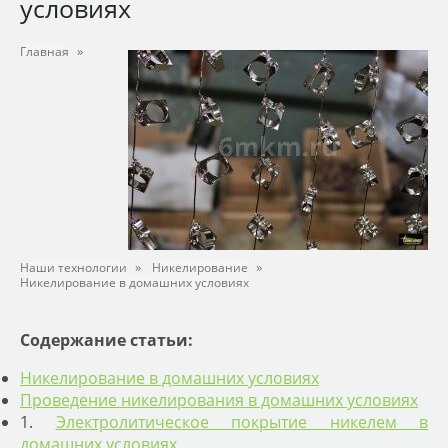
условиях
»
Главная
»
»
Наши технологии
Никелирование
Никелирование в домашних условиях
Содержание статьи:
Никелирование в домашних условиях
Проведение никелирования в домашних условиях
1.
Электролитическое покрытие никелем в
домашних условиях