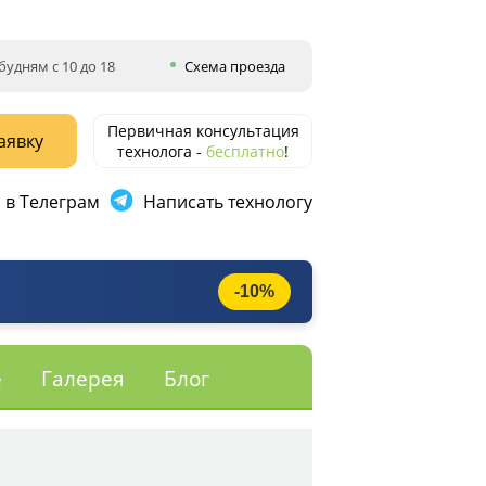
будням с 10 до 18
Схема проезда
Первичная консультация
аявку
технолога -
бесплатно
!
 в Телеграм
Написать технологу
-10%
е
Галерея
Блог