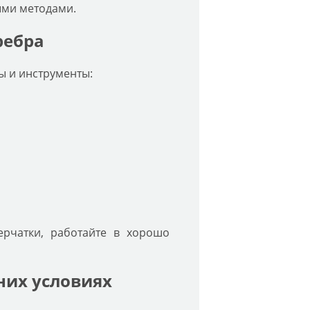
ыми методами.
ребра
лы и инструменты:
ерчатки, работайте в хорошо
них условиях