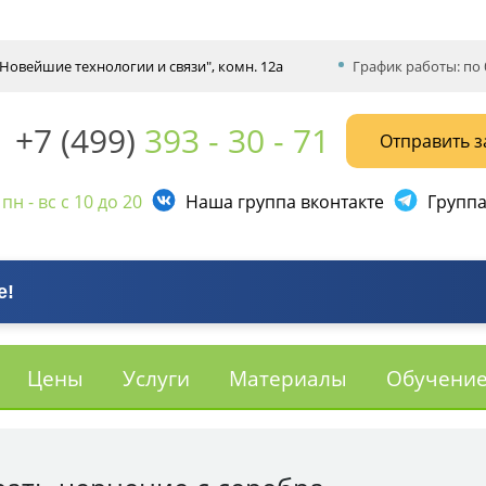
 "Новейшие технологии и связи", комн. 12а
График работы: по 
+7 (499)
393 - 30 - 71
Отправить з
:
пн - вс с 10 до 20
Наша группа вконтакте
Группа
е!
Цены
Услуги
Материалы
Обучени