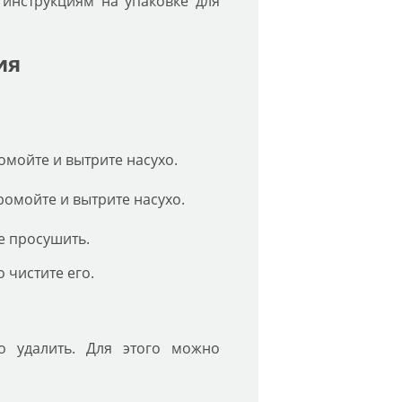
 инструкциям на упаковке для
ия
омойте и вытрите насухо.
ромойте и вытрите насухо.
е просушить.
 чистите его.
о удалить. Для этого можно