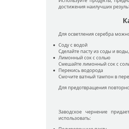
Используйте продукты, предн
достижения наилучших резуль
К
Для осветления серебра можно
Соду с водой
Сделайте пасту из соды и воды
Лимонный сок с солью
Смешайте лимонный сок с солью
Перекись водорода
Смочите ватный тампон в пере
Для предотвращения повторног
Заводское чернение придае
использовать: