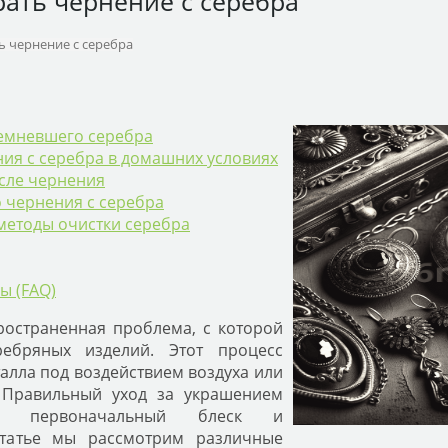
рать чернение с серебра
ь чернение с серебра
темневшего серебра
ия с серебра в домашних условиях
осле чернения
 чернения с серебра
етоды очистки серебра
ы (FAQ)
ространенная проблема, с которой
ребряных изделий. Этот процесс
талла под воздействием воздуха или
. Правильный уход за украшением
го первоначальный блеск и
 статье мы рассмотрим различные